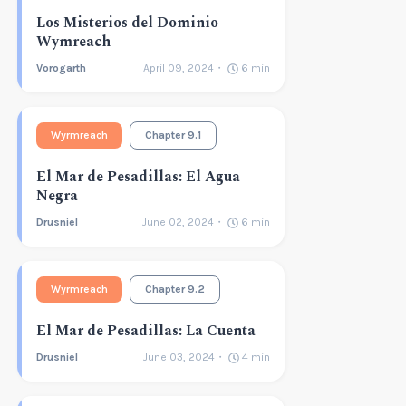
Los Misterios del Dominio
Wymreach
Vorogarth
April 09, 2024
6
min
Wyrmreach
Chapter 9.1
El Mar de Pesadillas: El Agua
Negra
Drusniel
June 02, 2024
6
min
Wyrmreach
Chapter 9.2
El Mar de Pesadillas: La Cuenta
Drusniel
June 03, 2024
4
min