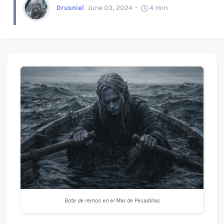
Drusniel
June 03, 2024
4
min
Bote de remos en el Mar de Pesadillas