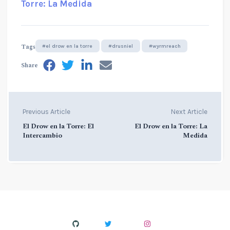
Torre: La Medida
Tags
#el drow en la torre
#drusniel
#wyrmreach
Share
Previous Article
Next Article
El Drow en la Torre: El
El Drow en la Torre: La
Intercambio
Medida