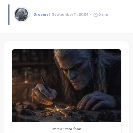
Drusniel
September 11, 2024
5
min
Szoravel traza líneas