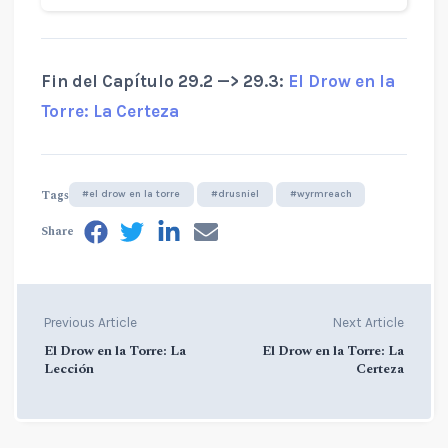
Fin del Capítulo 29.2 —> 29.3:
El Drow en la
Torre: La Certeza
Tags
#el drow en la torre
#drusniel
#wyrmreach
Share
Previous Article
Next Article
El Drow en la Torre: La
El Drow en la Torre: La
Lección
Certeza