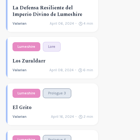
La Defensa Resiliente del
Imperio Divino de Lumeshire
Valarian
April 06, 2024
4
min
Lumeshire
Lore
Los Zuraldarr
Valarian
April 08, 2024
6
min
Lumeshire
Prologue 3
El Grito
Valarian
April 16, 2024
2
min
Lumeshire
Prologue 4