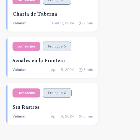
Charla de Taberna
Valarian
April 17, 2024
2
min
Lumeshire
Prologue 5
Señales en la Frontera
Valarian
April 18, 2024
3
min
Lumeshire
Prologue 6
Sin Rastros
Valarian
April 19, 2024
3
min