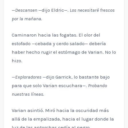
—
Descansen
—dijo Eldric—.
Los necesitaré frescos
por la mañana.
Caminaron hacia las fogatas. El olor del
estofado —cebada y cerdo salado— debería
haber hecho rugir el estómago de Varian. No lo
hizo.
—
Exploradores
—dijo Garrick, lo bastante bajo
para que solo Varian escuchara—.
Probando
nuestras líneas.
Varian asintió. Miró hacia la oscuridad más
allá de la empalizada, hacia el lugar donde la
luz de las antorchas cedía al negro.