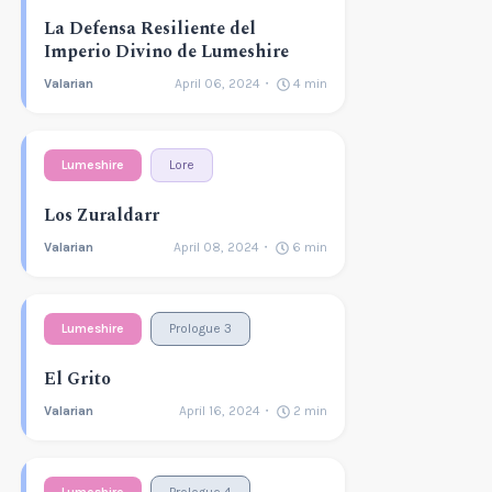
La Defensa Resiliente del
Imperio Divino de Lumeshire
Valarian
April 06, 2024
4
min
Lumeshire
Lore
Los Zuraldarr
Valarian
April 08, 2024
6
min
Lumeshire
Prologue 3
El Grito
Valarian
April 16, 2024
2
min
Lumeshire
Prologue 4