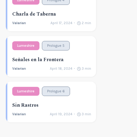
Charla de Taberna
Valarian
April 17, 2024
2
min
Lumeshire
Prologue 5
Señales en la Frontera
Valarian
April 18, 2024
3
min
Lumeshire
Prologue 6
Sin Rastros
Valarian
April 19, 2024
3
min