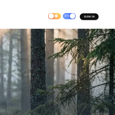
EN
ES
SIGN IN