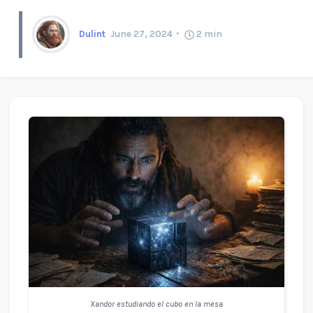
Dulint
June 27, 2024
2
min
Xandor estudiando el cubo en la mesa