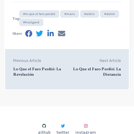
#lo que el faro perdió
#maris
#aldric
#dulint
Tags
#frostgard
Share
Previous Article
Next Article
Lo Que el Faro Perdió: La
Lo Que el Faro Perdió: La
Revelación
Distancia
github
twitter
instagram