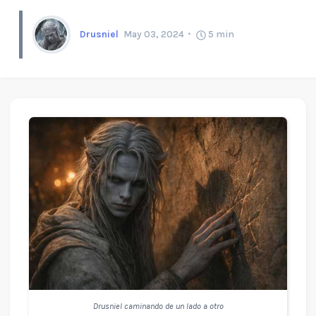
Drusniel
May 03, 2024
5
min
Drusniel caminando de un lado a otro