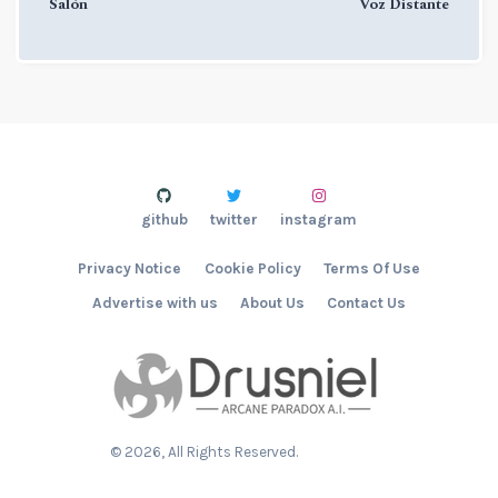
Salón
Voz Distante
github
twitter
instagram
Privacy Notice
Cookie Policy
Terms Of Use
Advertise with us
About Us
Contact Us
©
2026
, All Rights Reserved.