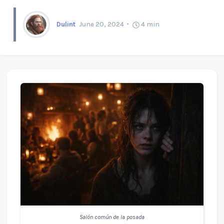
Dulint
June 20, 2024
4
min
Salón común de la posada