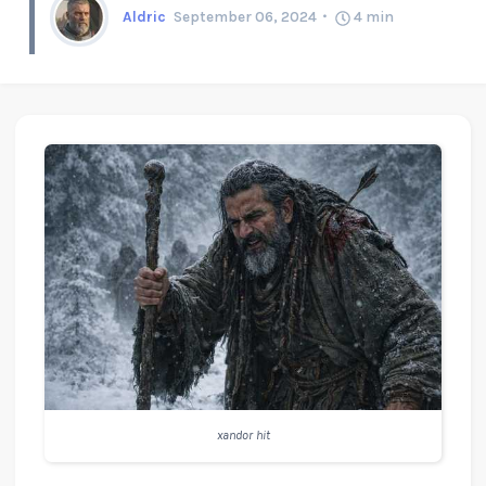
Aldric
September 06, 2024
4
min
xandor hit