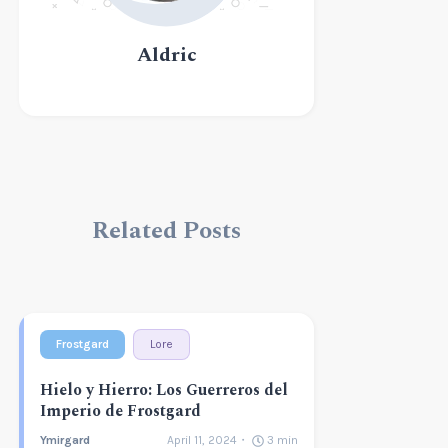
Aldric
Related Posts
Frostgard
Lore
Hielo y Hierro: Los Guerreros del
Imperio de Frostgard
Ymirgard
April 11, 2024
3
min