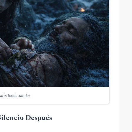
aris tends xandor
 Silencio Después