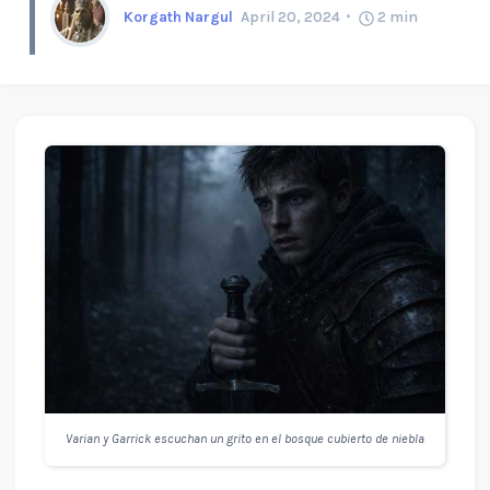
Korgath Nargul
April 20, 2024
2
min
Varian y Garrick escuchan un grito en el bosque cubierto de niebla