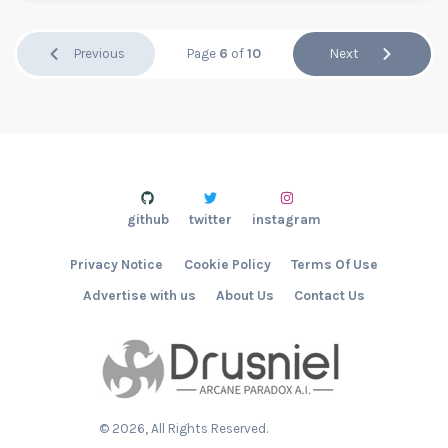
Previous
Page
6
of
10
Next
github
twitter
instagram
Privacy Notice
Cookie Policy
Terms Of Use
Advertise with us
About Us
Contact Us
©
2026
, All Rights Reserved.