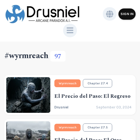
SIGN IN
#wyrmreach
97
Wyrmreach
Chapter 27.4
El Precio del Paso: El Regreso
Drusniel
September 03, 2024
Wyrmreach
Chapter 27.5