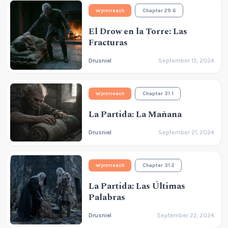
Wyrmreach
Chapter 29.6
El Drow en la Torre: Las
Fracturas
Drusniel
September 15, 2024
Wyrmreach
Chapter 31.1
La Partida: La Mañana
Drusniel
September 21, 2024
Wyrmreach
Chapter 31.2
La Partida: Las Últimas
Palabras
Drusniel
September 22, 2024