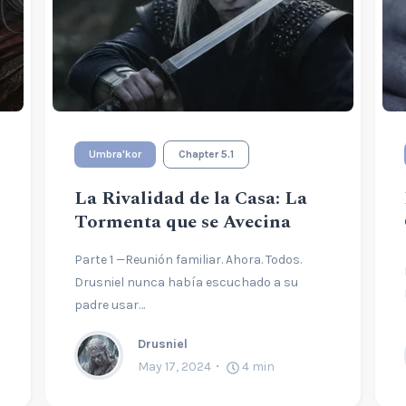
Umbra'kor
Chapter 5.1
La Rivalidad de la Casa: La
Tormenta que se Avecina
Parte 1 —Reunión familiar. Ahora. Todos.
Drusniel nunca había escuchado a su
padre usar…
Drusniel
May 17, 2024
4
min