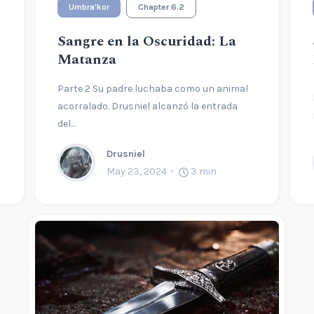
Umbra'kor
Chapter 6.2
Sangre en la Oscuridad: La
Matanza
Parte 2 Su padre luchaba como un animal
acorralado. Drusniel alcanzó la entrada
del…
Drusniel
May 23, 2024
3
min