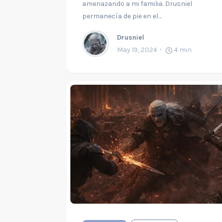
amenazando a mi familia. Drusniel
permanecía de pie en el…
Drusniel
May 19, 2024
4
min