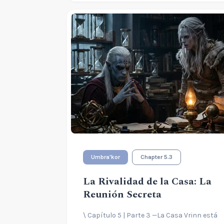
Umbra'kor
Chapter 5.3
La Rivalidad de la Casa: La
Reunión Secreta
\ Capítulo 5 | Parte 3 —La Casa Vrinn está