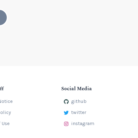
ff
Social Media
Notice
github
olicy
twitter
 Use
instagram