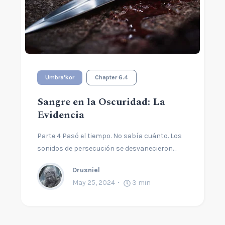
Umbra'kor
Chapter 6.4
Sangre en la Oscuridad: La
Evidencia
Parte 4 Pasó el tiempo. No sabía cuánto. Los
sonidos de persecución se desvanecieron…
Drusniel
May 25, 2024
3
min