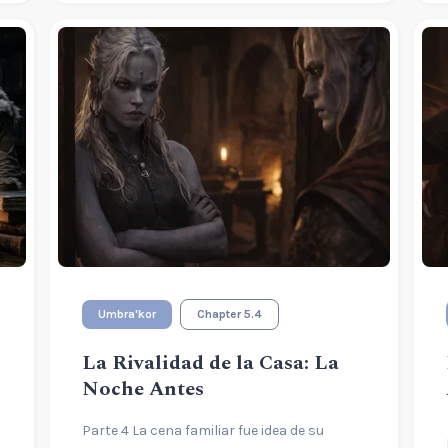
Umbra'kor
Chapter 5.4
La Rivalidad de la Casa: La
Noche Antes
Parte 4 La cena familiar fue idea de su