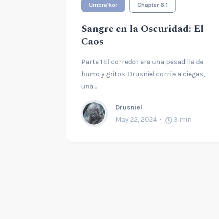
Umbra'kor
Chapter 6.1
Sangre en la Oscuridad: El
Caos
Parte 1 El corredor era una pesadilla de
humo y gritos. Drusniel corría a ciegas,
una…
Drusniel
May 22, 2024
3
min