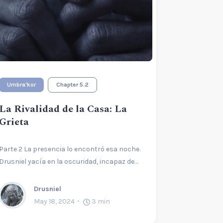
Umbra'kor
Chapter 5.2
La Rivalidad de la Casa: La
Grieta
Parte 2 La presencia lo encontró esa noche.
Drusniel yacía en la oscuridad, incapaz de…
Drusniel
May 18, 2024
3
min