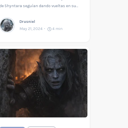
de Shyntara seguían dando vueltas en su…
Drusniel
May 21, 2024
4
min