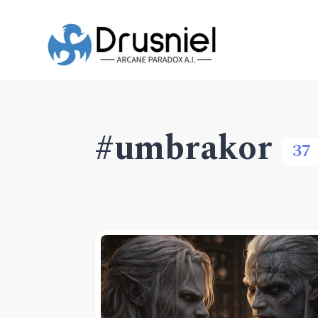
#umbrakor
37