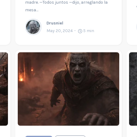
madre. —Todos juntos —dijo, arreglando la
mesa…
Drusniel
May 20, 2024
5
min