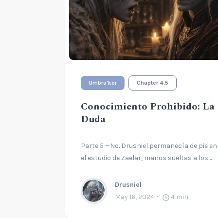
Umbra'kor
Chapter 4.5
Conocimiento Prohibido: La
Duda
Parte 5 —No. Drusniel permanecía de pie en
el estudio de Zaelar, manos sueltas a los…
Drusniel
May 16, 2024
4
min