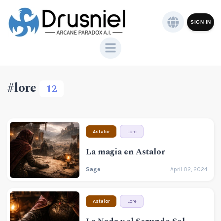
SIGN IN
#lore
12
Astalor
Lore
La magia en Astalor
Sage
April 02, 2024
Astalor
Lore