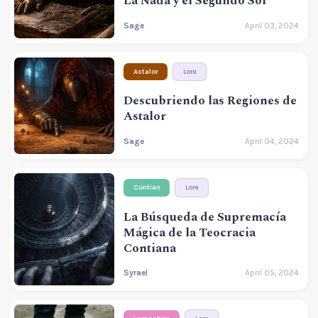
La Nada y el Segundo Sol
Sage
April 03, 2024
Astalor
Lore
Descubriendo las Regiones de
Astalor
Sage
April 04, 2024
Contian
Lore
La Búsqueda de Supremacía
Mágica de la Teocracia
Contiana
Syrael
April 05, 2024