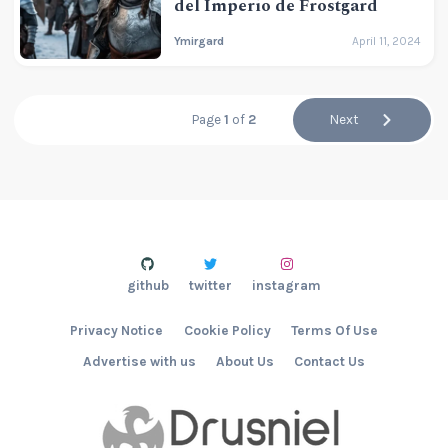
del Imperio de Frostgard
Ymirgard
April 11, 2024
Page
1
of
2
Next
github
twitter
instagram
Privacy Notice
Cookie Policy
Terms Of Use
Advertise with us
About Us
Contact Us