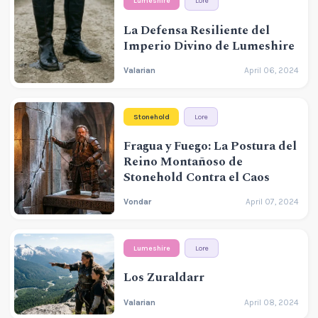
Lumeshire
Lore
La Defensa Resiliente del
Imperio Divino de Lumeshire
Valarian
April 06, 2024
Stonehold
Lore
Fragua y Fuego: La Postura del
Reino Montañoso de
Stonehold Contra el Caos
Vondar
April 07, 2024
Lumeshire
Lore
Los Zuraldarr
Valarian
April 08, 2024