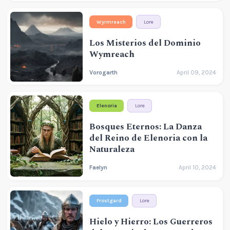
Wyrmreach
Lore
Los Misterios del Dominio
Wymreach
Vorogarth
April 09, 2024
Elenoria
Lore
Bosques Eternos: La Danza
del Reino de Elenoria con la
Naturaleza
Faelyn
April 10, 2024
Frostgard
Lore
Hielo y Hierro: Los Guerreros