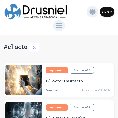
SIGN IN
#el acto
3
Wyrmreach
Chapter 42.1
El Acto: Contacto
Drusniel
November 05, 2024
Wyrmreach
Chapter 42.2