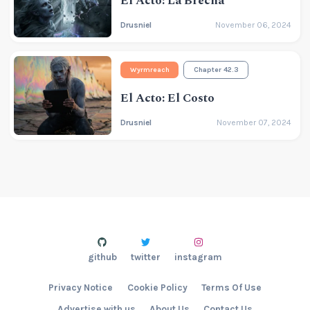
El Acto: La Brecha
Drusniel
November 06, 2024
Wyrmreach
Chapter 42.3
El Acto: El Costo
Drusniel
November 07, 2024
github
twitter
instagram
Privacy Notice
Cookie Policy
Terms Of Use
Advertise with us
About Us
Contact Us