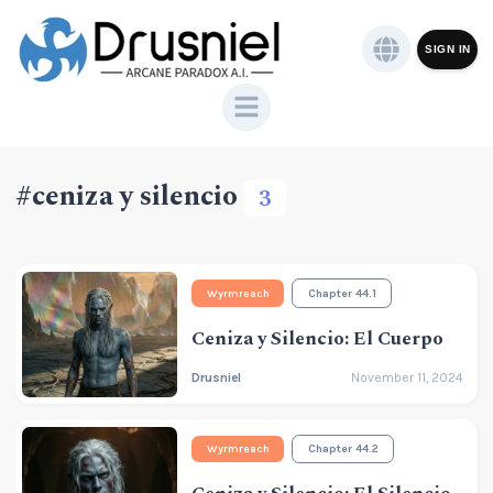
SIGN IN
#ceniza y silencio
3
Wyrmreach
Chapter 44.1
Ceniza y Silencio: El Cuerpo
Drusniel
November 11, 2024
Wyrmreach
Chapter 44.2