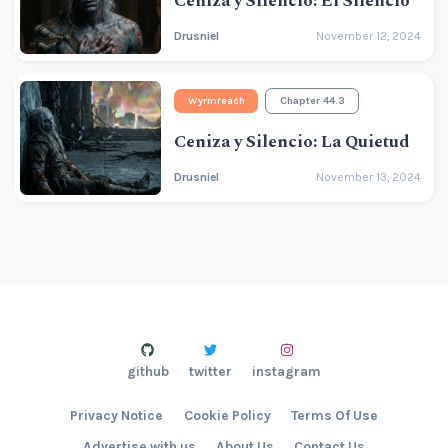
Ceniza y Silencio: El Silencio
Drusniel
November 12, 2024
Wyrmreach
Chapter 44.3
Ceniza y Silencio: La Quietud
Drusniel
November 13, 2024
github
twitter
instagram
Privacy Notice
Cookie Policy
Terms Of Use
Advertise with us
About Us
Contact Us