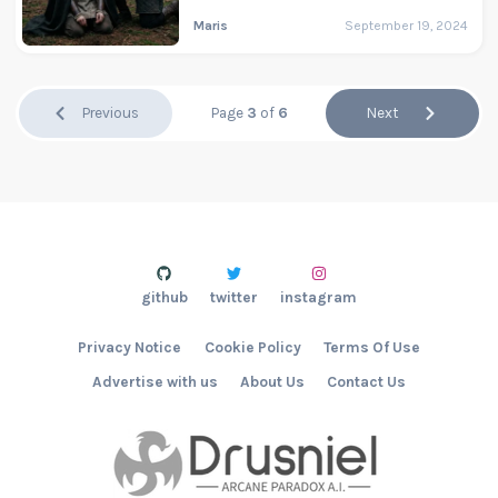
Maris
September 19, 2024
Previous
Page
3
of
6
Next
github
twitter
instagram
Privacy Notice
Cookie Policy
Terms Of Use
Advertise with us
About Us
Contact Us