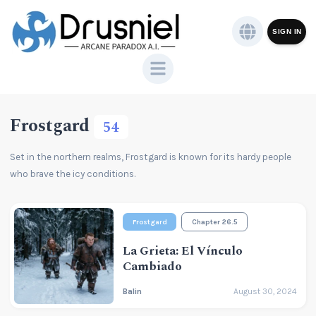
SIGN IN
Frostgard
54
Set in the northern realms, Frostgard is known for its hardy people
who brave the icy conditions.
Frostgard
Chapter 26.5
La Grieta: El Vínculo
Cambiado
Balin
August 30, 2024