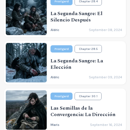
Frostgard
Chapter 28.4
La Segunda Sangre: El
Silencio Después
Aldric
September 08, 2024
Frostgard
Chapter 28.5
La Segunda Sangre: La
Elección
Aldric
September 09, 2024
Frostgard
Chapter 30.1
Las Semillas de la
Convergencia: La Dirección
Maris
September 16, 2024