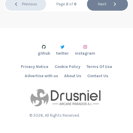
Previous
Page
2
of
6
Next
github
twitter
instagram
Privacy Notice
Cookie Policy
Terms Of Use
Advertise with us
About Us
Contact Us
©
2026
, All Rights Reserved.