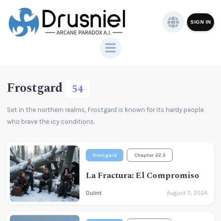
SIGN IN
Frostgard
54
Set in the northern realms, Frostgard is known for its hardy people
who brave the icy conditions.
Frostgard
Chapter 22.5
La Fractura: El Compromiso
Dulint
August 11, 2024