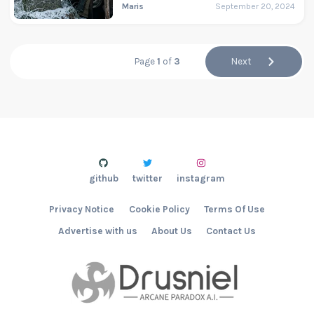
Maris
September 20, 2024
Page
1
of
3
Next
github
twitter
instagram
Privacy Notice
Cookie Policy
Terms Of Use
Advertise with us
About Us
Contact Us