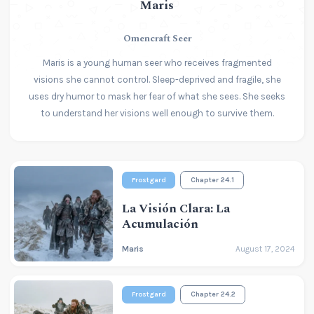
Maris
Omencraft Seer
Maris is a young human seer who receives fragmented
visions she cannot control. Sleep-deprived and fragile, she
uses dry humor to mask her fear of what she sees. She seeks
to understand her visions well enough to survive them.
Frostgard
Chapter 24.1
La Visión Clara: La
Acumulación
Maris
August 17, 2024
Frostgard
Chapter 24.2