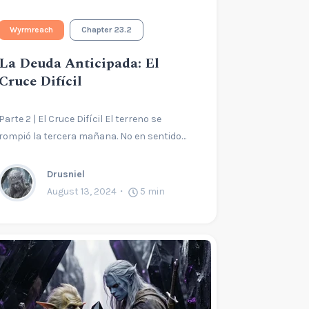
Wyrmreach
Chapter 23.2
La Deuda Anticipada: El
Cruce Difícil
Parte 2 | El Cruce Difícil El terreno se
rompió la tercera mañana. No en sentido…
Drusniel
August 13, 2024
5
min