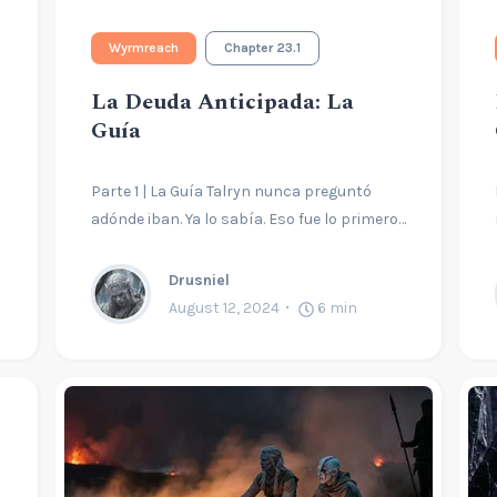
Wyrmreach
Chapter 23.1
La Deuda Anticipada: La
Guía
Parte 1 | La Guía Talryn nunca preguntó
adónde iban. Ya lo sabía. Eso fue lo primero…
Drusniel
August 12, 2024
6
min