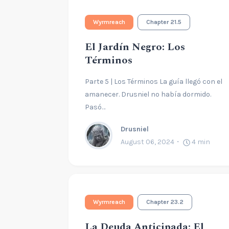
Wyrmreach
Chapter 21.5
El Jardín Negro: Los
Términos
Parte 5 | Los Términos La guía llegó con el
amanecer. Drusniel no había dormido.
Pasó…
Drusniel
August 06, 2024
4
min
Wyrmreach
Chapter 23.2
La Deuda Anticipada: El