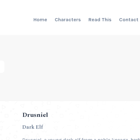
Home
Characters
Read This
Contact
Drusniel
Dark Elf
Drusniel, a young dark elf from a noble lineage, har