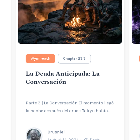
Wyrmreach
Chapter 23.3
La Deuda Anticipada: La
Conversación
Parte 3 | La Conversación El momento llegó
la noche después del cruce. Talryn había…
Drusniel
August 14, 2024
5
min