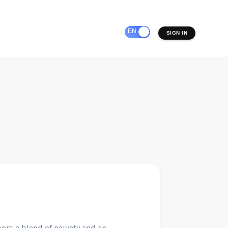
EN
ES
SIGN IN
bors a blend of naivety and an