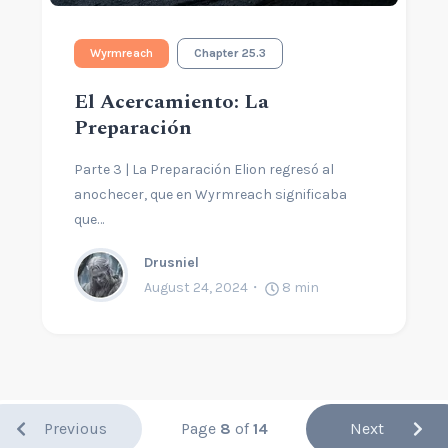
Wyrmreach
Chapter 25.3
El Acercamiento: La
Preparación
Parte 3 | La Preparación Elion regresó al
anochecer, que en Wyrmreach significaba
que…
Drusniel
August 24, 2024
8
min
Previous
Page
8
of
14
Next