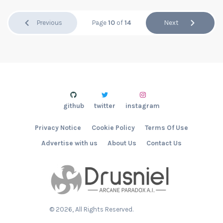
Previous
Page
10
of
14
Next
github
twitter
instagram
Privacy Notice
Cookie Policy
Terms Of Use
Advertise with us
About Us
Contact Us
©
2026
, All Rights Reserved.