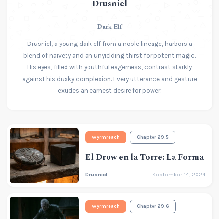
Drusniel
Dark Elf
Drusniel, a young dark elf from a noble lineage, harbors a
blend of naivety and an unyielding thirst for potent magic.
His eyes, filled with youthful eagerness, contrast starkly
against his dusky complexion. Every utterance and gesture
exudes an earnest desire for power.
Wyrmreach
Chapter 29.5
El Drow en la Torre: La Forma
Drusniel
September 14, 2024
Wyrmreach
Chapter 29.6